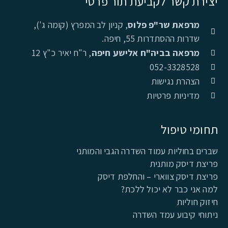
יצירת קשר לקביעת תור פרטי
מרפאת שר"פ פלוס
, קניון לב המפרץ (קומה ג'),
שדרות ההסתדרות 55, חיפה.
מרפאה בביה"ח אלישע חיפה
, ר"ח יאיר כ"ץ 12
052-3328528
הצהרת נגישות
מדיניות פרטיות
תחומי טיפול
שברים בחוליות עמוד השדרה הגבי והמותני
פריצת דיסק מותנית
פריצת דיסק צווארי – והחלפת דיסק
למה אני כבר לא יכול ללכת?
חיזוק חוליות
ניתוחי קיבוע עמד השדרה